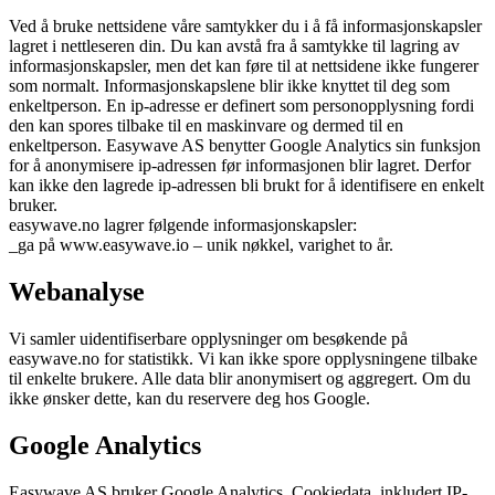
Ved å bruke nettsidene våre samtykker du i å få informasjonskapsler
lagret i nettleseren din. Du kan avstå fra å samtykke til lagring av
informasjonskapsler, men det kan føre til at nettsidene ikke fungerer
som normalt. Informasjonskapslene blir ikke knyttet til deg som
enkeltperson. En ip-adresse er definert som personopplysning fordi
den kan spores tilbake til en maskinvare og dermed til en
enkeltperson. Easywave AS benytter Google Analytics sin funksjon
for å anonymisere ip-adressen før informasjonen blir lagret. Derfor
kan ikke den lagrede ip-adressen bli brukt for å identifisere en enkelt
bruker.
easywave.no lagrer følgende informasjonskapsler:
_ga på www.easywave.io – unik nøkkel, varighet to år.
Webanalyse
Vi samler uidentifiserbare opplysninger om besøkende på
easywave.no for statistikk. Vi kan ikke spore opplysningene tilbake
til enkelte brukere. Alle data blir anonymisert og aggregert. Om du
ikke ønsker dette, kan du reservere deg hos Google.
Google Analytics
Easywave AS bruker Google Analytics. Cookiedata, inkludert IP-