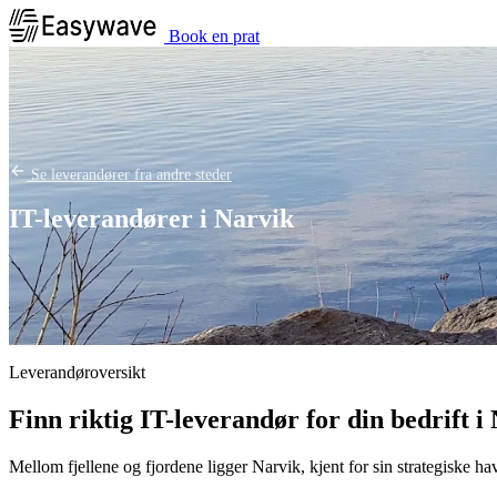
Book en prat
Se leverandører fra andre steder
IT-leverandører i Narvik
Leverandøroversikt
Finn riktig IT-leverandør for din bedrift i
Mellom fjellene og fjordene ligger Narvik, kjent for sin strategiske h