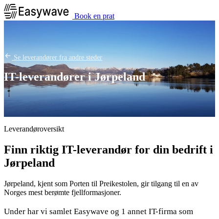
Book en prat
Se leverandører fra andre steder
IT-leverandører i Jørpeland
Leverandøroversikt
Finn riktig IT-leverandør for din bedrift i
Jørpeland
Jørpeland, kjent som Porten til Preikestolen, gir tilgang til en av
Norges mest berømte fjellformasjoner.
Under har vi samlet Easywave og 1 annet IT-firma som