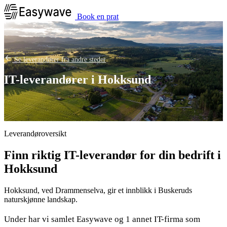
Book en prat
Se leverandører fra andre steder
IT-leverandører i Hokksund
Leverandøroversikt
Finn riktig IT-leverandør for din bedrift i
Hokksund
Hokksund, ved Drammenselva, gir et innblikk i Buskeruds
naturskjønne landskap.
Under har vi samlet Easywave og 1 annet IT-firma som